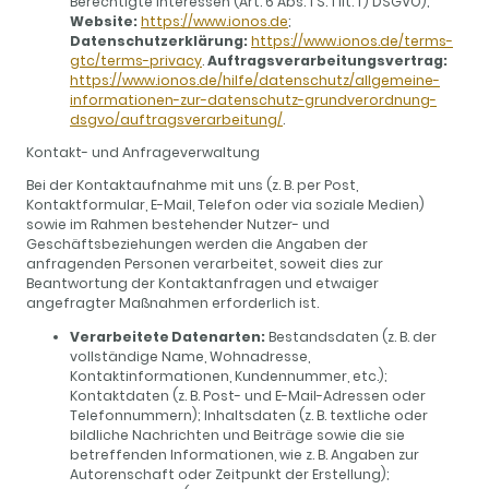
Berechtigte Interessen (Art. 6 Abs. 1 S. 1 lit. f) DSGVO);
Website:
https://www.ionos.de
;
Datenschutzerklärung:
https://www.ionos.de/terms-
gtc/terms-privacy
.
Auftragsverarbeitungsvertrag:
https://www.ionos.de/hilfe/datenschutz/allgemeine-
informationen-zur-datenschutz-grundverordnung-
dsgvo/auftragsverarbeitung/
.
Kontakt- und Anfrageverwaltung
Bei der Kontaktaufnahme mit uns (z. B. per Post,
Kontaktformular, E-Mail, Telefon oder via soziale Medien)
sowie im Rahmen bestehender Nutzer- und
Geschäftsbeziehungen werden die Angaben der
anfragenden Personen verarbeitet, soweit dies zur
Beantwortung der Kontaktanfragen und etwaiger
angefragter Maßnahmen erforderlich ist.
Verarbeitete Datenarten:
Bestandsdaten (z. B. der
vollständige Name, Wohnadresse,
Kontaktinformationen, Kundennummer, etc.);
Kontaktdaten (z. B. Post- und E-Mail-Adressen oder
Telefonnummern); Inhaltsdaten (z. B. textliche oder
bildliche Nachrichten und Beiträge sowie die sie
betreffenden Informationen, wie z. B. Angaben zur
Autorenschaft oder Zeitpunkt der Erstellung);