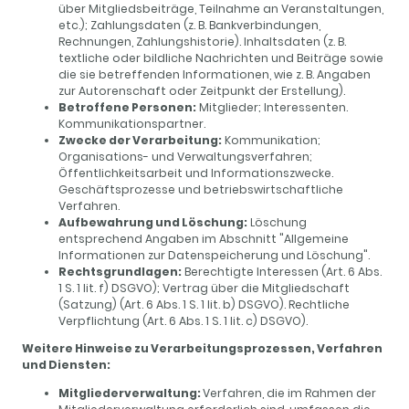
über Mitgliedsbeiträge, Teilnahme an Veranstaltungen,
etc.); Zahlungsdaten (z. B. Bankverbindungen,
Rechnungen, Zahlungshistorie). Inhaltsdaten (z. B.
textliche oder bildliche Nachrichten und Beiträge sowie
die sie betreffenden Informationen, wie z. B. Angaben
zur Autorenschaft oder Zeitpunkt der Erstellung).
Betroffene Personen:
Mitglieder; Interessenten.
Kommunikationspartner.
Zwecke der Verarbeitung:
Kommunikation;
Organisations- und Verwaltungsverfahren;
Öffentlichkeitsarbeit und Informationszwecke.
Geschäftsprozesse und betriebswirtschaftliche
Verfahren.
Aufbewahrung und Löschung:
Löschung
entsprechend Angaben im Abschnitt "Allgemeine
Informationen zur Datenspeicherung und Löschung".
Rechtsgrundlagen:
Berechtigte Interessen (Art. 6 Abs.
1 S. 1 lit. f) DSGVO); Vertrag über die Mitgliedschaft
(Satzung) (Art. 6 Abs. 1 S. 1 lit. b) DSGVO). Rechtliche
Verpflichtung (Art. 6 Abs. 1 S. 1 lit. c) DSGVO).
Weitere Hinweise zu Verarbeitungsprozessen, Verfahren
und Diensten:
Mitgliederverwaltung:
Verfahren, die im Rahmen der