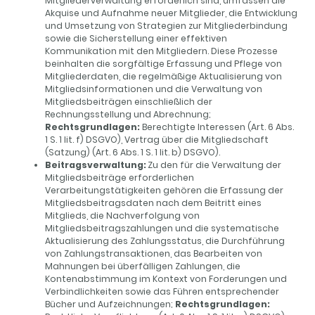
Mitgliederverwaltung erforderlich sind, umfassen die
Akquise und Aufnahme neuer Mitglieder, die Entwicklung
und Umsetzung von Strategien zur Mitgliederbindung
sowie die Sicherstellung einer effektiven
Kommunikation mit den Mitgliedern. Diese Prozesse
beinhalten die sorgfältige Erfassung und Pflege von
Mitgliederdaten, die regelmäßige Aktualisierung von
Mitgliedsinformationen und die Verwaltung von
Mitgliedsbeiträgen einschließlich der
Rechnungsstellung und Abrechnung;
Rechtsgrundlagen:
Berechtigte Interessen (Art. 6 Abs.
1 S. 1 lit. f) DSGVO), Vertrag über die Mitgliedschaft
(Satzung) (Art. 6 Abs. 1 S. 1 lit. b) DSGVO).
Beitragsverwaltung:
Zu den für die Verwaltung der
Mitgliedsbeiträge erforderlichen
Verarbeitungstätigkeiten gehören die Erfassung der
Mitgliedsbeitragsdaten nach dem Beitritt eines
Mitglieds, die Nachverfolgung von
Mitgliedsbeitragszahlungen und die systematische
Aktualisierung des Zahlungsstatus, die Durchführung
von Zahlungstransaktionen, das Bearbeiten von
Mahnungen bei überfälligen Zahlungen, die
Kontenabstimmung im Kontext von Forderungen und
Verbindlichkeiten sowie das Führen entsprechender
Bücher und Aufzeichnungen;
Rechtsgrundlagen: