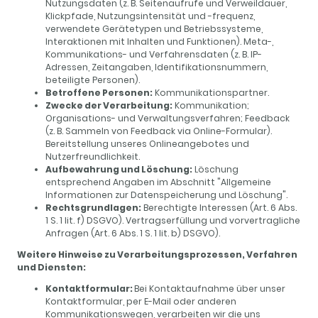
Nutzungsdaten (z. B. Seitenaufrufe und Verweildauer,
Klickpfade, Nutzungsintensität und -frequenz,
verwendete Gerätetypen und Betriebssysteme,
Interaktionen mit Inhalten und Funktionen). Meta-,
Kommunikations- und Verfahrensdaten (z. B. IP-
Adressen, Zeitangaben, Identifikationsnummern,
beteiligte Personen).
Betroffene Personen:
Kommunikationspartner.
Zwecke der Verarbeitung:
Kommunikation;
Organisations- und Verwaltungsverfahren; Feedback
(z. B. Sammeln von Feedback via Online-Formular).
Bereitstellung unseres Onlineangebotes und
Nutzerfreundlichkeit.
Aufbewahrung und Löschung:
Löschung
entsprechend Angaben im Abschnitt "Allgemeine
Informationen zur Datenspeicherung und Löschung".
Rechtsgrundlagen:
Berechtigte Interessen (Art. 6 Abs.
1 S. 1 lit. f) DSGVO). Vertragserfüllung und vorvertragliche
Anfragen (Art. 6 Abs. 1 S. 1 lit. b) DSGVO).
Weitere Hinweise zu Verarbeitungsprozessen, Verfahren
und Diensten:
Kontaktformular:
Bei Kontaktaufnahme über unser
Kontaktformular, per E-Mail oder anderen
Kommunikationswegen, verarbeiten wir die uns