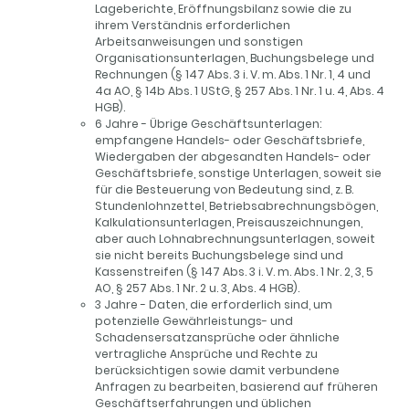
Lageberichte, Eröffnungsbilanz sowie die zu
ihrem Verständnis erforderlichen
Arbeitsanweisungen und sonstigen
Organisationsunterlagen, Buchungsbelege und
Rechnungen (§ 147 Abs. 3 i. V. m. Abs. 1 Nr. 1, 4 und
4a AO, § 14b Abs. 1 UStG, § 257 Abs. 1 Nr. 1 u. 4, Abs. 4
HGB).
6 Jahre - Übrige Geschäftsunterlagen:
empfangene Handels- oder Geschäftsbriefe,
Wiedergaben der abgesandten Handels- oder
Geschäftsbriefe, sonstige Unterlagen, soweit sie
für die Besteuerung von Bedeutung sind, z. B.
Stundenlohnzettel, Betriebsabrechnungsbögen,
Kalkulationsunterlagen, Preisauszeichnungen,
aber auch Lohnabrechnungsunterlagen, soweit
sie nicht bereits Buchungsbelege sind und
Kassenstreifen (§ 147 Abs. 3 i. V. m. Abs. 1 Nr. 2, 3, 5
AO, § 257 Abs. 1 Nr. 2 u. 3, Abs. 4 HGB).
3 Jahre - Daten, die erforderlich sind, um
potenzielle Gewährleistungs- und
Schadensersatzansprüche oder ähnliche
vertragliche Ansprüche und Rechte zu
berücksichtigen sowie damit verbundene
Anfragen zu bearbeiten, basierend auf früheren
Geschäftserfahrungen und üblichen