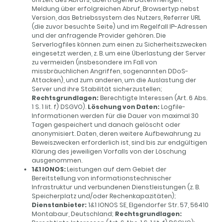
Meldung über erfolgreichen Abruf, Browsertyp nebst
Version, das Betriebssystem des Nutzers, Referrer URL
(die zuvor besuchte Seite) und im Regelfall IP-Adressen
und der anfragende Provider gehören. Die
Serverlogfiles können zum einen zu Sicherheitszwecken
eingesetzt werden, z. B. um eine Überlastung der Server
zu vermeiden (insbesondere im Fall von
missbräuchlichen Angriffen, sogenannten DDoS-
Attacken), und zum anderen, um die Auslastung der
Server und ihre Stabilität sicherzustellen;
Rechtsgrundlagen:
Berechtigte Interessen (Art. 6 Abs.
1 S. 1 lit. f) DSGVO).
Löschung von Daten:
Logfile-
Informationen werden für die Dauer von maximal 30
Tagen gespeichert und danach gelöscht oder
anonymisiert. Daten, deren weitere Aufbewahrung zu
Beweiszwecken erforderlich ist, sind bis zur endgültigen
Klärung des jeweiligen Vorfalls von der Löschung
ausgenommen.
1&1 IONOS:
Leistungen auf dem Gebiet der
Bereitstellung von informationstechnischer
Infrastruktur und verbundenen Dienstleistungen (z. B.
Speicherplatz und/oder Rechenkapazitäten);
Dienstanbieter:
1&1 IONOS SE, Elgendorfer Str. 57, 56410
Montabaur, Deutschland;
Rechtsgrundlagen: