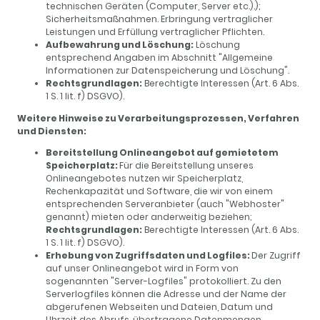
technischen Geräten (Computer, Server etc.).);
Sicherheitsmaßnahmen. Erbringung vertraglicher
Leistungen und Erfüllung vertraglicher Pflichten.
Aufbewahrung und Löschung:
Löschung
entsprechend Angaben im Abschnitt "Allgemeine
Informationen zur Datenspeicherung und Löschung".
Rechtsgrundlagen:
Berechtigte Interessen (Art. 6 Abs.
1 S. 1 lit. f) DSGVO).
Weitere Hinweise zu Verarbeitungsprozessen, Verfahren
und Diensten:
Bereitstellung Onlineangebot auf gemietetem
Speicherplatz:
Für die Bereitstellung unseres
Onlineangebotes nutzen wir Speicherplatz,
Rechenkapazität und Software, die wir von einem
entsprechenden Serveranbieter (auch "Webhoster"
genannt) mieten oder anderweitig beziehen;
Rechtsgrundlagen:
Berechtigte Interessen (Art. 6 Abs.
1 S. 1 lit. f) DSGVO).
Erhebung von Zugriffsdaten und Logfiles:
Der Zugriff
auf unser Onlineangebot wird in Form von
sogenannten "Server-Logfiles" protokolliert. Zu den
Serverlogfiles können die Adresse und der Name der
abgerufenen Webseiten und Dateien, Datum und
Uhrzeit des Abrufs, übertragene Datenmengen,