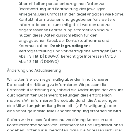
übermittelten personenbezogenen Daten zur
Beantwortung und Bearbeitung des jeweiligen
Anliegens. Dies umfasst in der Regel Angaben wie Name,
Kontaktinformationen und gegebenenfalls weitere
Informationen, die uns mitgeteilt werden und zur
angemessenen Bearbeitung erforderlich sind. Wir
nutzen diese Daten ausschließlich für den
angegebenen Zweck der Kontaktaufnahme und
Kommunikation;
Rechtsgrundlagen:
Vertragserfüllung und vorvertragliche Anfragen (Art. 6
Abs. 1 S. 1 lit. b) DSGVO), Berechtigte Interessen (Art. 6
Abs. 1 S. 1 lit. f) DSGVO).
Änderung und Aktualisierung
Wir bitten Sie, sich regelmäßig über den Inhalt unserer
Datenschutzerklärung zu informieren. Wir passen die
Datenschutzerklärung an, sobald die Änderungen der von uns
durchgeführten Datenverarbeitungen dies erforderlich
machen. Wir informieren Sie, sobald durch die Änderungen
eine Mitwirkungshandlung Ihrerseits (z. B. Einwilligung) oder
eine sonstige individuelle Benachrichtigung erforderlich wird.
Sofern wir in dieser Datenschutzerklärung Adressen und
Kontaktinformationen von Unternehmen und Organisationen
angeben, bitten wir zu beachten, dass die Adressen sich über