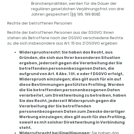
Branchenpraktiken, werden für die Dauer der
regulären gesetzlichen Verjährungsfrist von drei
Jahren gespeichert (§§ 195, 199 BGB).
Rechte der betroffenen Personen
Rechte der betroffenen Personen aus der DSGVO: Ihnen
stehen als Betroffene nach der DSGVO verschiedene Rechte
zu, die sich insbesondere aus Art. 15 bis 21 DSGVO ergeben:
Widerspruchsrecht: Sie haben das Recht, aus
Gründen, die sich aus Ihrer besonderen Situation
ergeben, jederzeit gegen die Verarbeitung der Sie
betreffenden personenbezogenen Daten, die
aufgrund von Art. 6 Abs. 1 lit. e oder f DSGVO erfolgt,
Widerspruch einzulegen; dies gilt auch für ein auf
diese Bestimmungen gestütztes Profiling. Werden
die Sie betreffenden personenbezogenen Daten
verarbeitet, um Direktwerbung zu betreiben, haben
Sie das Recht, jederzeit Widerspruch gegen die
Verarbeitung der Sie betreffenden
personenbezogenen Daten zum Zwecke derartiger
Werbung einzulegen; dies gilt auch für das Profiling,
soweit es mit solcher Direktwerbung in Verbindung
steht.
Widerrufsrecht bei Einwilligungen:
Sie haben das