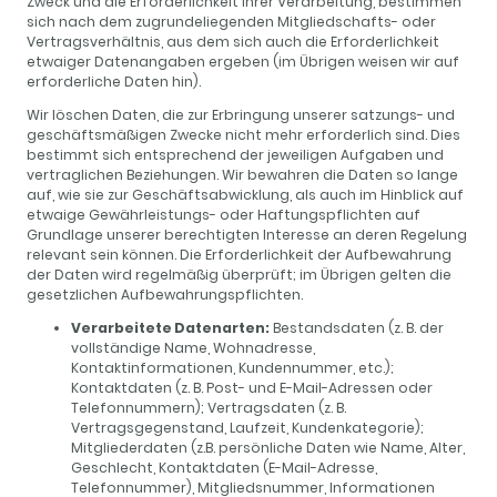
Zweck und die Erforderlichkeit ihrer Verarbeitung, bestimmen
sich nach dem zugrundeliegenden Mitgliedschafts- oder
Vertragsverhältnis, aus dem sich auch die Erforderlichkeit
etwaiger Datenangaben ergeben (im Übrigen weisen wir auf
erforderliche Daten hin).
Wir löschen Daten, die zur Erbringung unserer satzungs- und
geschäftsmäßigen Zwecke nicht mehr erforderlich sind. Dies
bestimmt sich entsprechend der jeweiligen Aufgaben und
vertraglichen Beziehungen. Wir bewahren die Daten so lange
auf, wie sie zur Geschäftsabwicklung, als auch im Hinblick auf
etwaige Gewährleistungs- oder Haftungspflichten auf
Grundlage unserer berechtigten Interesse an deren Regelung
relevant sein können. Die Erforderlichkeit der Aufbewahrung
der Daten wird regelmäßig überprüft; im Übrigen gelten die
gesetzlichen Aufbewahrungspflichten.
Verarbeitete Datenarten:
Bestandsdaten (z. B. der
vollständige Name, Wohnadresse,
Kontaktinformationen, Kundennummer, etc.);
Kontaktdaten (z. B. Post- und E-Mail-Adressen oder
Telefonnummern); Vertragsdaten (z. B.
Vertragsgegenstand, Laufzeit, Kundenkategorie);
Mitgliederdaten (z.B. persönliche Daten wie Name, Alter,
Geschlecht, Kontaktdaten (E-Mail-Adresse,
Telefonnummer), Mitgliedsnummer, Informationen