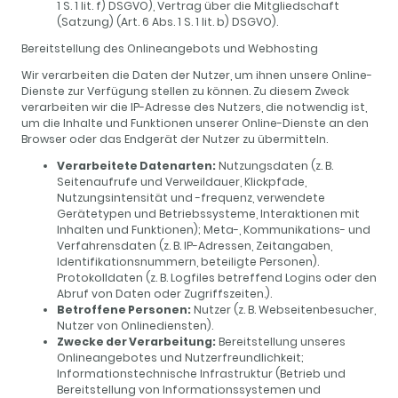
1 S. 1 lit. f) DSGVO), Vertrag über die Mitgliedschaft
(Satzung) (Art. 6 Abs. 1 S. 1 lit. b) DSGVO).
Bereitstellung des Onlineangebots und Webhosting
Wir verarbeiten die Daten der Nutzer, um ihnen unsere Online-
Dienste zur Verfügung stellen zu können. Zu diesem Zweck
verarbeiten wir die IP-Adresse des Nutzers, die notwendig ist,
um die Inhalte und Funktionen unserer Online-Dienste an den
Browser oder das Endgerät der Nutzer zu übermitteln.
Verarbeitete Datenarten:
Nutzungsdaten (z. B.
Seitenaufrufe und Verweildauer, Klickpfade,
Nutzungsintensität und -frequenz, verwendete
Gerätetypen und Betriebssysteme, Interaktionen mit
Inhalten und Funktionen); Meta-, Kommunikations- und
Verfahrensdaten (z. B. IP-Adressen, Zeitangaben,
Identifikationsnummern, beteiligte Personen).
Protokolldaten (z. B. Logfiles betreffend Logins oder den
Abruf von Daten oder Zugriffszeiten.).
Betroffene Personen:
Nutzer (z. B. Webseitenbesucher,
Nutzer von Onlinediensten).
Zwecke der Verarbeitung:
Bereitstellung unseres
Onlineangebotes und Nutzerfreundlichkeit;
Informationstechnische Infrastruktur (Betrieb und
Bereitstellung von Informationssystemen und